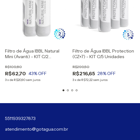
Filtro de Água IBBL Natural
Filtro de Água IBBL Protection
Mini (Avanti) - KIT C/2
(CZ+7) - KIT C/5 Unidades
Unidades
R$109,80
R$299,50
R$62,70
R$216,65
43
% OFF
28
% OFF
3
x
de
R$20,90
sem juros
3
x
de
R$72,22
sem juros
5511939327873
atendimento@gotagua.com.br