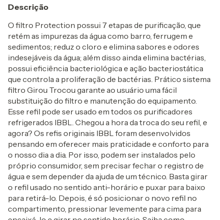
Descrição
O filtro Protection possui 7 etapas de purificação, que
retém as impurezas da água como barro, ferrugem e
sedimentos; reduz o cloro e elimina sabores e odores
indesejáveis da água; além disso ainda elimina bactérias,
possui eficiência bacteriológica e ação bacteriostática
que controla a proliferação de bactérias. Prático sistema
filtro Girou Trocou garante ao usuário uma fácil
substituição do filtro e manutenção do equipamento.
Esse refil pode ser usado em todos os purificadores
refrigerados IBBL. Chegou a hora da troca do seu refil, e
agora? Os refis originais IBBL foram desenvolvidos
pensando em oferecer mais praticidade e conforto para
o nosso dia a dia. Por isso, podem ser instalados pelo
próprio consumidor, sem precisar fechar o registro de
água e sem depender da ajuda de um técnico. Basta girar
o refil usado no sentido anti-horário e puxar para baixo
para retirá-lo. Depois, é só posicionar o novo refil no
compartimento, pressionar levemente para cima para
encaixá-lo e girar no sentido horário. Saiba como