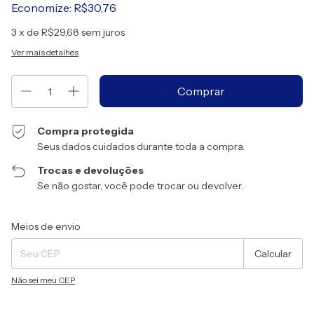
Economize:
R$30,76
3
x de
R$29,68
sem juros
Ver mais detalhes
Compra protegida
Seus dados cuidados durante toda a compra.
Trocas e devoluções
Se não gostar, você pode trocar ou devolver.
Entregas para o CEP:
Alterar CEP
Meios de envio
Calcular
Não sei meu CEP