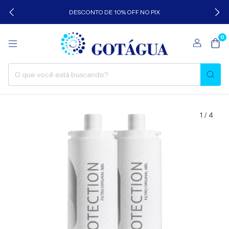
DESCONTO DE 10% OFF NO PIX
0
1
/
4